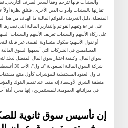
والسندات فإنها تترجم وفقا لسعر الصرف التاريخي. نظر
تقارنها بالسندات وأدوات الدين الأخرى، فلنلقِ نظرة أولاً
المفضلة. دليل التعريف بالقوائم المالية ما الهدف من هذا ا
على قراءة وتفهم القوائم والتقارير المالية التي تصدرها 
على زكاة الأسهم والسندات تعريف الأسهم والسندات: ال
أو نقول الأسهم: صكوك متساوية القيمة، غير قابلة للتج
المساهمين في الشركات التي أسمهوا السوق المالية | 
تداول العقود المستقبلية للمؤشرات كأول منتج مشتقات م
منطقة الشرق الأوسط). إنه مفيد عند تقييم البنوك والمؤس
في ميزانياتها العمومية. للمستثمرين ، إنها مجرد أداة
إن تأسيس سوق ثانوية للص
في تعميق سوق عمان الما