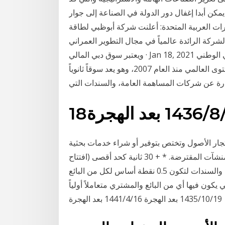
كن أبدا إغفال دور الدولة في الصناعة إلى جوار
ك Jan 20, 2021 · أبوظبي، الإمارات العربية المتحدة: أعلنت شركة أبوظبي لطاقة
ركة الرائدة عالمياً في مجال التطوير العمراني
المستدام، عن توقيع اتفاقية شراكة مع شركة الإمارات دبي الوطني Jan 18, 2021 · ويعتبر سوق دبي المالي
أول سوق مال متوافق مع الشريعة الإسلامية على المستوى العالمي منذ العام 2007، وهو يعد سوقاً ثانوياً
ادرة عن شركات المساهمة العامة، والسندات التي
/1436 بعد الهجرة
تجار الأصول وتختص بتوفير أو شراء خدمات بحثية
تعطي المعلومات المتاحة آراء الخبراء حول الحالة المالي للمنشآت المقترضة. * + 30 ثانية كحد أقصى (افتتاح
واغلاق متغير يوميا) ** تخفّض عمولة تداول الصكوك والسندات لتكون 0.5 نقطة أساس لكل من البائع
باستثناء الحالات التي يكون فيها أي من البائع والمشتري متعاملاً أولياً
19‏‏/10‏‏/1435 بعد الهجرة 16‏‏/4‏‏/1441 بعد الهجرة