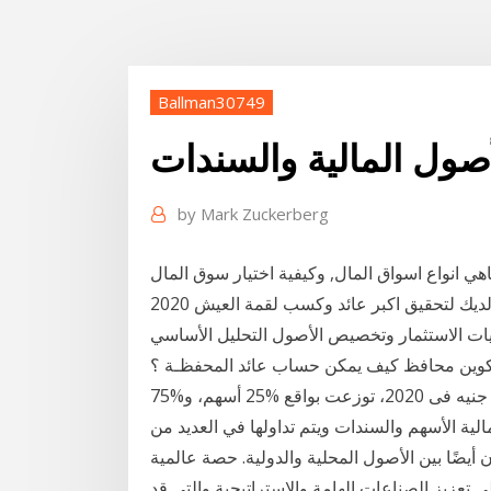
Ballman30749
أصول المالية والسندات
by
Mark Zuckerberg
اهي انواع اسواق المال, وكيفية اختيار سوق المال
يك لتحقيق اكبر عائد وكسب لقمة العيش 2020
يات الاستثمار وتخصيص الأصول التحليل الأساسي
فظ كيف يمكن حساب عائد المحفظـة ؟ Jan 18, 2021 · ‎ولفت متولى إلى
أن حجم الأصول تحت إدارة إن آى كابيتال بلغ 1.4 مليار جنيه فى 2020، توزعت بواقع %25 أسهم، و%75
لية الأسهم والسندات ويتم تداولها في العديد من
أيضًا بين الأصول المحلية والدولية. حصة عالمية
تعزيز الصناعات الهامة والاستراتيجية والتي قد