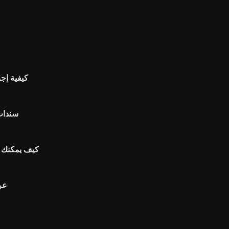
كيفية إج
كيف يمكنك ح
عر