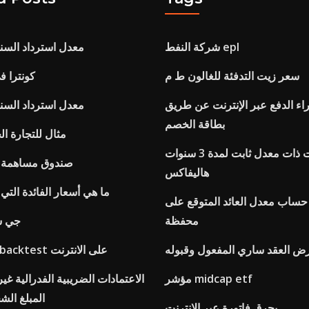
شركة النفط epl
معدل استرداد السن
سعر زيت التدفئة للغالون ط م
كونترا ف
راء الدفع عبر الإنترنت عن طريق
معدل استرداد السن
بطاقة الخصم
مثال للتجارة ال
سندات ذات معدل ثابت لمدة 3 سنوات
صندوق مساهمة ص
هاليفاكس
ما هي أسعار الفائدة التي ي
ساب معدل العائد المتوقع على
محفظة
جي سي
ض العقد ساري المفعول وقبوله
Tradesignal backtest على الانترنت
مؤشر midcap etf
الاعتمادات الضريبية الفدرالية غير
المبلغ ال
يحرق فاتورة عبر الإنترنت