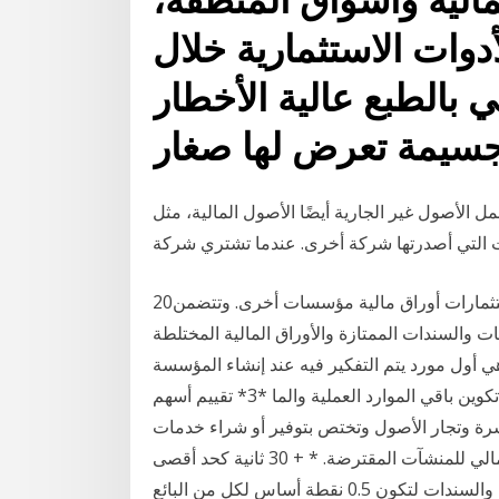
أدوات الاستثمارية خلال
 بالطبع عالية الأخطار
جسيمة تعرض لها صغار
مل الأصول غير الجارية أيضًا الأصول المالية، مثل
20‏‏/5‏‏/1442 بعد الهجرة ومن ضمن الأصول المتداولة كذلك استثمارات أوراق مالية مؤسسات أخرى. وتتضمن
 والسندات الممتازة والأوراق المالية المختلطة
موارد المالية هي أول مورد يتم التفكير فيه عند إنشاء المؤسسة
الاقتصادية ، هذه الموارد بفضلها يتم إنشاء أو شراء أو تكوين باقي الموارد العملية والما *3* تقييم أسهم
سرة وتجار الأصول وتختص بتوفير أو شراء خدمات
بحثية تعطي المعلومات المتاحة آراء الخبراء حول الحالة المالي للمنشآت المقترضة. * + 30 ثانية كحد أقصى
(افتتاح واغلاق متغير يوميا) ** تخفّض عمولة تداول الصكوك والسندات لتكون 0.5 نقطة أساس لكل من البائع