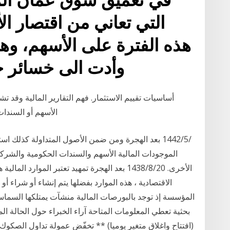
التي تعاني من اقتصار ال
هذه الفترة على الأسهم، وهي
وأدت الى خسائر 
أساسيات تقييم الاستثمار. فهم التقارير المالية وقد تش
الأسهم أو السندات التي أصدرتها شركة أخرى. عندما تشتري شركة
الموجودات المالية الأسهم والسندات الحكومية والشركات
الأخرى. 20‏‏/8‏‏/1438 بعد الهجرة تمهيد تعتبر ال
المؤسسة إذ توجد بالبورصات المالية منشآت يمتلكها السما