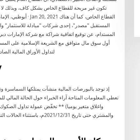
تكون غير مربحة للقطاع الخاص بشكل كاف، وبذلك لا يم
القطاع الخاص، كما أن هنا
المستقبل "مصدر"، إحدى شركات "مبادلة للاستثمار" والش
لتداول الأوراق المالية الص
18‏‏/8‏‏
إذ توجد بالبورصات المالية منشآت يمتلكها السماسرة و
والمشتري حتى تاريخ 2021/12/31م، 