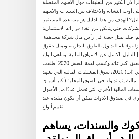
اً لأن الكثير من التعليقات حول الأسهم المفضلة
 على أوجه التشابه والاختلاف بين السندات والأسهم
لدليل؟ الهدف من هذا الدليل هو مساعدة المستثمر
الشركات حتى يتمكن من اتخاذ قراراته الاستثمارية
سهم: صك يمثل حصة في رأس مال شركة مساهمة.
زئة وقابلة للتداول بالطرق التجارية، وتمثل حقوق
الدليل الكامل عن الاسواق المالية, وماهي انواع
اسواق المال, وكيفية اختيار سوق المال المفضل لديك لتحقيق اكبر عائد وكسب لقمة العيش 2020 أطلقت
شركة السوق المالية السعودية "تداول"، الأحد 30 أغسطس (آب) 2020، سوق المشتقات المالية التي تشهد
الية يتم تداوله في السوق المحلية (أكبر أسواق
سات المالية الأخرى التي تحمل عددًا من الأصول
 أخرى في صندوق الأدوات يمكن أن تكون مفيدة عند
تقييم أنواع
كوك والسندات، يساهم
لية وأسواق المنطقة،